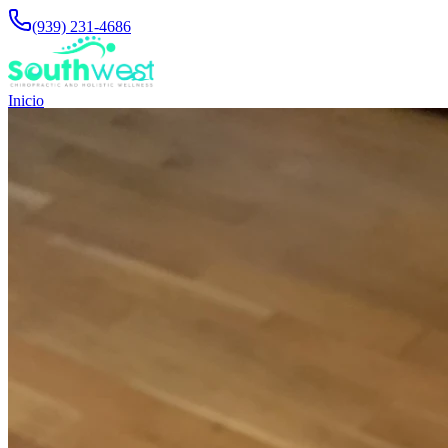
(939) 231-4686
Inicio
Conoce al Equipo
Servicios
Pacientes Nuevos
Contáctanos
Solicitar una Cita
Toggle menu